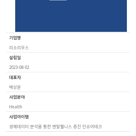
기업명
리소리우스
설립일
2023-08-02
대표자
배상윤
사업분야
Health
사업아이템
생체데이터 분석을 통한 멘탈웰니스 증진 인슈어테크
Po