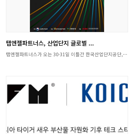
탭엔젤파트너스, 산업단지 글로벌 ...
탭엔젤파트너스가 오는 30·31일 이틀간 한국산업단지공단, 신용보증기금과 함께 오프라인 오픈이노베이션 행사 '킥스업(KICXUP) 글로벌 2024'를 연다고 21일 밝혔다. 대한민국 산업단지 60주년을 기념해 처음 열리는 이 행사는 국내외 대·중견기업, 대학, 스타트업들이 개방형 혁신을 논의하고 글로벌 시장 진출을 가속화하기 위한 교류의 장이다. 산업통상자원부가 주최하고 산단공과 신보가 주관한다. 숭실대·서울대·중앙대 등으로 구성된 서울 서남권 캠퍼스타운 사업단과 숭실대 벤처중소기업센터(창업지원단)가 참여하고 탭엔젤파트너스가 전체 행사를 운영한다. 서울 마곡 NSP 컨퍼런스홀에서 열리는 행사엔 구글, AWS, 메르세데스벤츠 등 글로벌 기업, 크루(일본) 마인드더브리지(미국) 등 해외 오픈이노베이션 전문 기관들이 참여한다. 국내에선 △
CJ ENM
(53,400원 ▼1,100 -2.02%)
△반도건설 △
한국앤컴퍼니
(16,990원 ▼310 -1.79%)
△조선호텔앤리조트 △
하이트진로
(20,000원 ▼50 -0.25%)
△
폴라리스오피스
(4,935원 ▼145 -2.85%)
△브이엔티지 △에코프로파트너스 등 40여 개의 대·중견기업이 참여한다. 유망 스타트업과 창업 유관 기관까지 포함해 총 500여명이 참석할 걸로 예상된다. 이 기간 글로벌 비즈니스 밋업이 열린다. 수요기업과 스타트업 간 기술·사업 협력이 성사될 경우 최대 1500만 원 상당의 PoC(기술실증) 지원금이 제공된다. 우수 기업은 '산업단지 오픈이노베이션 투자조합 제1호(가칭)'의 주목적 투자 대상에 오를 가능성도 있다. 이밖에 200회 이상 다양한 비즈니스 밋업이 진행된다. 이틀째 성과보고회(데모데이)와 제8회 G밸리 창업경진대회가 열린다. 출처: 머니투데이(https://news.mt.co.kr/) 김성휘 기자