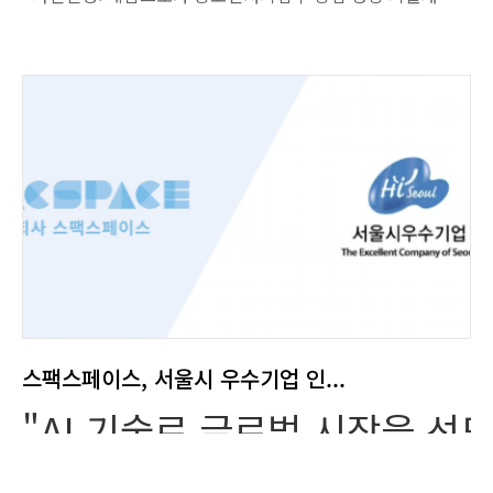
스팩스페이스, 서울시 우수기업 인...
"AI 기술로 글로벌 시장을 선도
<사진설명: 스팩스페이스X하이서울인증 로고> (주)스팩스페이스가 서울시와 서울경제진흥원(SBA)이 공동으로 주관하는 ‘2024 하이서울기업’에 선정되었다고 밝혔다. 이번 인증으로 스팩스페이스는 향후 3년간 서울시 우수기업으로 공식 인정받게 되었다. 하이서울기업 인증사업은 서울시에 소재하고 있는 유망 중소기업을 대상으로 하여, 성장성과 수익성, 안정성, 생산성 등을 종합적으로 평가하여 우수 기업을 선정하고 지원하는 프로그램이다. 선정된 기업은 서울시장 명의의 인증서와 함께 글로벌 진출 지원, 하이서울기업 인증 마크 사용 권한, B2B 비즈니스 매칭 서비스, 기업 네트워킹 활동 지원 등 다양한 혜택을 받게 된다. 스팩스페이스는 “인공지능을 통해 공간(SPACE)의 새로운 변화를 만들어가겠다”는 비전을 가지고 시작한 기업으로, AI 산업의 A to Z를 잇는 기업으로 나아가고 있다. 첫 번째, 기술 분야로는 컴퓨터 비전과 LLM 기술을 중심으로 한 이미지 처리 솔루션 전문성을 기반, 새로운 실물 공간의 재구성 솔루션 “집찍고”를 공동 개발하고 있다. 두번째, 교육 분야로는 꿈을 찾아 떠나는 이들을 위한 IT 교육의 터전인 교육브랜드 “스나이퍼팩토리”를 운영하고 있다. 특히 이미지 처리 기술 분야에서 전문성을 드러내고 있는 스팩스페이스는, NOISIV (https://noisiv.co.kr/)라는 혁신적인 이미지 편집 솔루션으로 주목받고 있다. NOISIV은 Computer Vision 기술을 활용한 이미지 편집 솔루션으로, 객체 탐지, 이미지 세그멘테이션, 이미지 인페인팅 기능을 통해 이미지 처리의 새로운 기준을 제시하고 있다. 염민호 스팩스페이스 대표는 “하이서울기업으로 선정되어 매우 영광이다. 이번 기회를 통해 기술력뿐만 아니라 사업성 또한 인정받을 수 있었다는 점에서 매우 기쁘게 생각한다. 앞으로도 NOISIV 기술을 바탕으로 국내외 시장에서의 입지를 강화하고, 글로벌 IT 산업에서 선도적인 역할을 계속해 나가겠다”고 전했다. 스팩스페이스는 NOISIV를 포함 다양한 자체 개발 기술 솔루션을 통해 IT 교육 및 기술 혁신 분야에서 지속적인 성과를 보여주고 있으며, 서울시의 IT 산업 발전에 기여하고자 한다. 이번 하이서울기업 인증을 계기로 더욱 폭넓은 글로벌 진출과 B2B 비즈니스 기회를 확대해 나갈 계획이다. 출처 : 스타트업엔(StartupN)(https://www.startupn.kr) 김혜경 기자