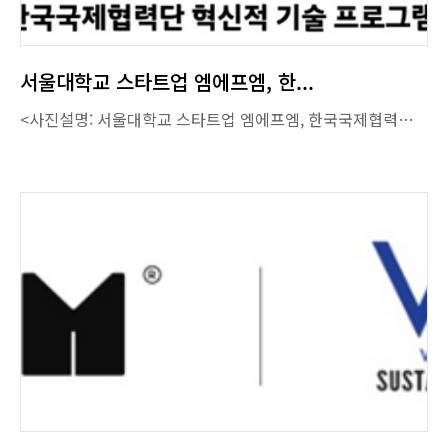
서울대학교 스타트업 엠에프엠, 한...
<사진설명: 서울대학교 스타트업 엠에프엠, 한국국제협력단(KOICA) CTS 선정> 서울대학교 학부생 스타트업 주식회사 엠에프엠 (대표 서영인)이 최근 개발도상국 진출 스타트업을 지원하는 KOICA의 혁신적 기술 프로그램 (CTS) SEED 1에 선정되었다고 30일 밝혔다. 주식회사 엠에프엠은 서울대학교 정치외교학부 학부생 서영인(24), Andrua Haque(25)가 창업한 개발협력 회사로서 방글라데시, 베트남, 인도 등 새우 양식업이 발달한 남아시아 국가에서 발생하는 새우 부산물 폐기물을 자원화하는 기후테크 스타트업이다. 주식회사 엠에프엠은 기술의 우수성을 인정받아 이번 2024년 KOICA CTS SEED 1 공모의 최종 약정 협의 대상 기업으로 선정되었다. CTS는 스타트업의 혁신적 기술을 ODA에 적용하여 기존 방법으로 해결이 어려웠던 개발협력 난제에 대한 솔루션을 찾는 사업이다. 선정된 파트너에게는 3억원 규모의 사업자금과 네트워킹 기회가 제공된다. 이에 따라 엠에프엠은 벵갈만 지역에서 발생하는 다량의 새우 부산물 폐기물을 자원화 하여 기능성 생물 비료를 현지에서 제조 및 보급할 예정이다. 주식회사 엠에프엠 대표 서영인은 “당사의 자원화 기술은 방글라데시, 인도, 베트남과 같이 해수면 상승으로 새우 양식업이 발달함과 동시에 토양 염화가 심각하여 농업 생산량 하락과 식량 안보 위기를 직면한 남아시아 지역에 맞춤형으로 개발되었다”면서 “자체 보유 기술을 기반으로 벵갈만 지역의 새우 폐기물, 농업 생산량 하락, 식량 안보 위기와 기후 문제를 해결하는 혁신적 솔루션을 위해 최선을 다 하겠다”고 소감을 밝혔다. 주식회사 엠에프엠은 서울대학교 정치외교학 학부생 서영인, Andrua Haque가 2023년 창업한 기후테크 스타트업으로 SK행복나눔재단 글로벌 비영리 스타트업 1기 대상, 현대차정몽구재단 H-온드림 스타트업 그라운드 11기 인큐베이팅 트랙 대상, 푸드테크 기술사업화 우수 사례 공모 대상 및 농림축산식품부 장관상 수상 등 다양한 성과를 인정받고 있다. 특히, 월드비전의 공식 파트너로서 방글라데시 개발협력 사업을 진행하는 등 개발도상국 대상 임팩트 창출에 활발히 기여하고 있다. 출처 : 스타트업엔(StartupN)(https://www.startupn.kr) 김혜경 기