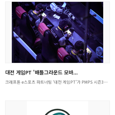
대전 게임PT '배틀그라운드 모바...
크래프톤 e스포츠 파트너팀 ‘대전 게임PT'가 PMPS 시즌3를 4위로 마무리해 'PMRC(PUBG MOBILE RIVALS CUP) S2'에 진출했다고 밝혔다. PMRC는 매년 한일 양국 프로 리그 소속 팀들이 각국의 자존심을 걸고 겨루는 배틀그라운드 모바일 이스포츠 한일전 대회다. 이번 대회 우승팀에게는 배틀그라운드 모바일 월드컵(배틀그라운드 모바일 월드컵(PUBG MOBILE World Cup, 이하 PMWC)’ 출전권이 주어지는 만큼, 어느 때보다 치열한 한일전이 예상된다. ‘대전 게임PT’는 지난 7월 대전광역시와 연고구단 계약을 맺은 후, '2024 배틀그라운드 모바일 프로 시리즈(PMPS) 시즌3'에서 4위를 차지하며, 참가팀 중 가장 안정적이고 탄탄한 모습을 보여줬다고 평가받고 있다. 대전 게임PT 운영사 ‘게임프로’ 홍태욱 대표는 “아마추어 팀으로 시작해 이번 대회를 통해 많은 관심과 사랑을 받는 e스포츠 파트너팀이 되었다. 앞으로도 선수 및 코치들을 비롯한 구성원들과 노력해 성장하는 모습을 보일 수 있도록 노력하겠다”라고 말했다. 출처 : 게임포커스(https://gamefocus.co.kr/) 김성렬 기자