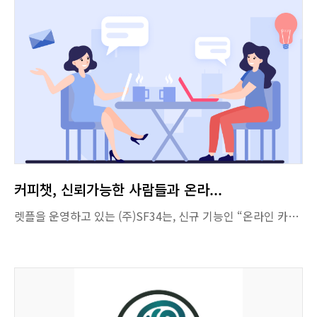
커피챗, 신뢰가능한 사람들과 온라...
렛플을 운영하고 있는 (주)SF34는, 신규 기능인 “온라인 카페테리아”를 오픈했다고 11월 2일 발표했다. ”온라인 카페테리아”는 커피챗을 통해 모은 포인트를 기프티콘으로 바꿀 수 있는 포인트몰이다. 팀프로젝트 및 긱워커플랫폼 렛플은 자신이 원하는 상대방과 1:1 대화를 하기 위해서는 상대방이 미리 설정해놓은 금액(커피 포인트)만큼을 지불해야 비로소 1:1 채팅을 할 수 있다. 또한 커피챗이 정상적으로 끝나게 되면, 상대방이 지불한 금액을 보상으로 받을 수 있다. 10월에 검증된 전문가와 커리어상담을 진행할 수 있는 프로챗을 오픈하고, 11월 보상 포인트를 실제 사용할 수 있는 카페테리아 기능을 오픈함으로써 본격적으로 온라인 커피챗 시장을 확대하겠다는 포부를 밝혔다. 커피/음료, 패스트푸드 등 쉽게 소모할 수 있는 기프티콘을 1차로 오픈하였으며, 향후 상품권, 베이커리 등으로 확장할 예정이다. 이미 다수의 매장이 있는 프랜차이즈가 입점되어, 사용자가 원하는 기프티콘으로 바꿀 수 있으며 구매 즉시 인증된 번호로 기프티콘이 수령가능하다. 렛플을 운영하는 (주)SF34의 이성민 대표는 “이제 커피챗은 상대방을 알아가는 중요한 수단이 되었다. 오프라인뿐 아니라 온라인에서도 커피챗을 통해 깊이 있는 대화가 가능하다”면서 “렛플 내 커리어 상담 등 다양한 활동을 통해 커피 포인트를 적립하고 활용할 수 있도록 할 예정이다”라고 밝혔다. 렛플은 홈페이지(https://letspl.me) 및 전용 앱을 통하여 가입 후 누구나 이용가능하다. 출처 : 스타트업엔(StartupN)(https://www.startupn.kr) 김혜경 기자