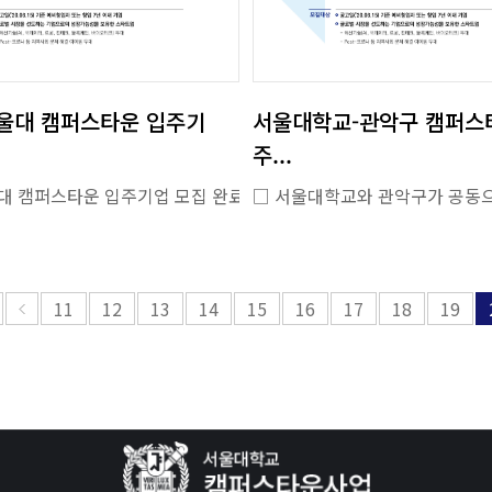
울대 캠퍼스타운 입주기
서울대학교-관악구 캠퍼스
주...
대 캠퍼스타운 입주기업 모집 완료
]
※순번 기업명 가나다 순
대와 함께 글로벌 기업으로 성장할 잠재력 있는 창업기업을 대상으로 진
 교수 및 연구진 주최의 교육·컨설팅 지원 △지식자산 관련 전략 컨설
보기]
11
12
13
14
15
16
17
18
19
진(한경잡앤조이)
http://www.jobnjoy.com/portal/joy/life_view.jsp?nidx=419099&depth1=2&depth2=2&depth3=8
더보기]
http://www.siminilbo.co.kr/news/newsview.php?ncode=1065592077553544
http://www.upkorea.net/news/articleView.html?idxno=774643#07Pk