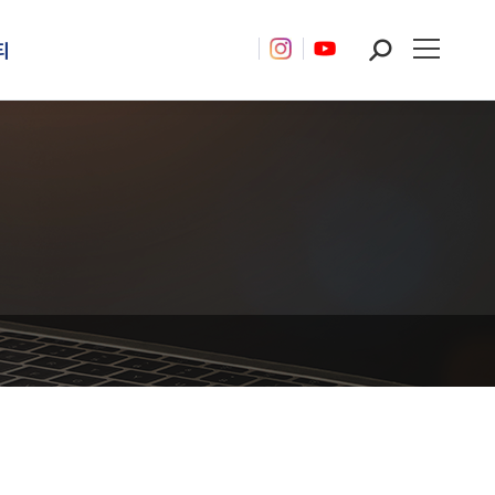
티
Search: