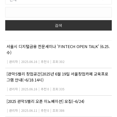
검색
서울시 디지털금융 전문세미나 'FINTECH OPEN TALK' (6.25.
수)
|
관리자
|
2025.06.16
|
추천 0
|
조회 302
[관악S밸리 창업공간]2025년 6월 19일 서울창업카페 교육프로
그램 안내(~6/18 14시)
|
관리자
|
2025.06.16
|
추천 0
|
조회 335
[2025 관악S밸리 오픈 이노베이션] 모집(~6/24)
|
관리자
|
2025.06.11
|
추천 0
|
조회 386