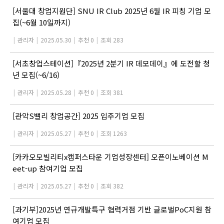
[서울대 창업지원단] SNU IR Club 2025년 6월 IR 피칭 기업 모
집(~6월 10일까지)
|
관리자
|
2025.05.30
|
추천 0
|
조회 283
[서초창업스테이션]『2025년 2분기 IR 데모데이』에 도전할 청
년 모집(~6/16)
|
관리자
|
2025.05.28
|
추천 0
|
조회 381
[관악S밸리 창업공간] 2025 입주기업 모집
|
관리자
|
2025.05.27
|
추천 0
|
조회 1263
[카카오모빌리티x캠퍼스타운 기업성장센터] 오픈이노베이션 M
eet-up 참여기업 모집
|
관리자
|
2025.05.27
|
추천 0
|
조회 382
[과기부]2025년 연규개발특구 협력거점 기반 글로벌PoC지원 참
여기업 모집