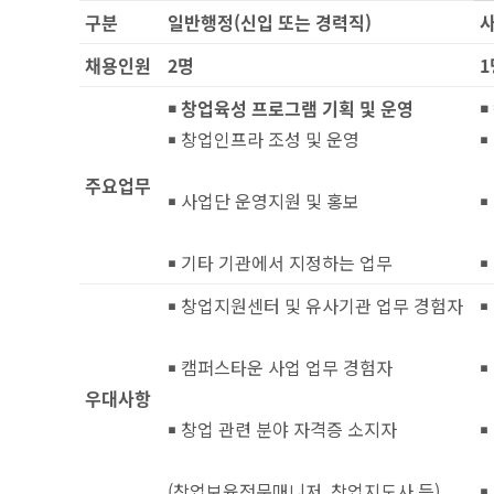
구분
일반행정
(
신입 또는 경력직
)
채용인원
2
명
1
￭
창업육성 프로그램 기획 및 운영
￭
￭ 창업인프라 조성 및 운영
￭
주요업무
￭ 사업단 운영지원 및 홍보
￭
￭ 기타 기관에서 지정하는 업무
￭
￭ 창업지원센터 및 유사기관 업무 경험자
￭
￭ 캠퍼스타운 사업 업무 경험자
￭
우대사항
￭ 창업 관련 분야 자격증 소지자
￭
(창업보육전문매니저, 창업지도사 등)
￭