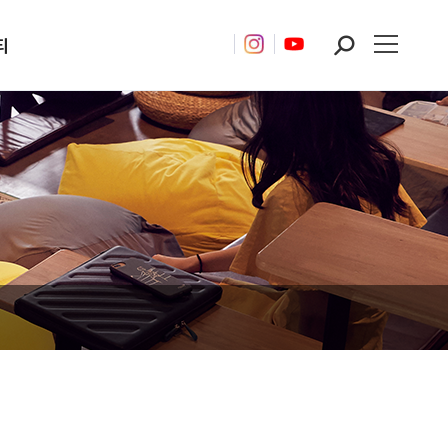
티
Search: