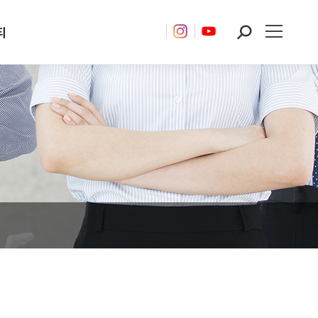
티
Search: