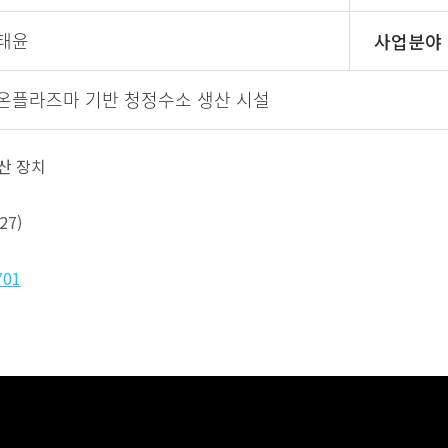
태윤
사업분야
온플라즈마 기반 청정수소 생산 시설
산 장치
27)
701