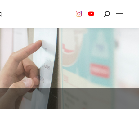
티
Search: