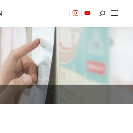
티
Search: