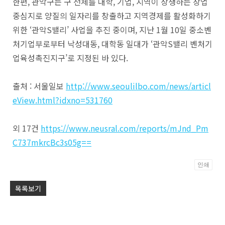
한편, 관악구는 구 전체를 대학, 기업, 지역이 상생하는 창업
중심지로 양질의 일자리를 창출하고 지역경제를 활성화하기
위한 ‘관악S밸리’ 사업을 추진 중이며, 지난 1월 10일 중소벤
처기업부로부터 낙성대동, 대학동 일대가 ‘관악S밸리 벤처기
업육성촉진지구’로 지정된 바 있다.
출처 : 서울일보
http://www.seoulilbo.com/news/articl
eView.html?idxno=531760
외 17건
https://www.neusral.com/reports/mJnd_Pm
C737mkrcBc3s05g==
인쇄
Po
목록보기
by
KB