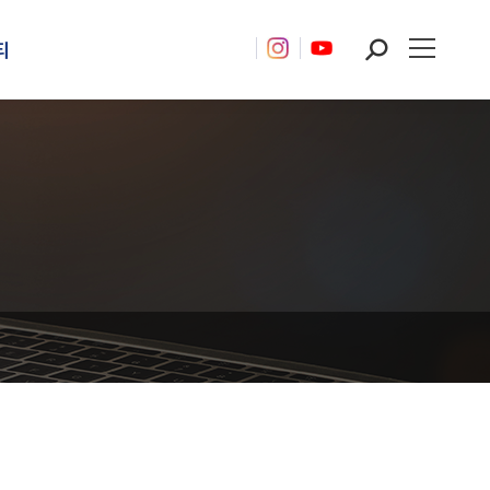
티
Search: