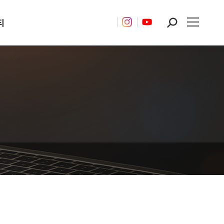
티
Search: