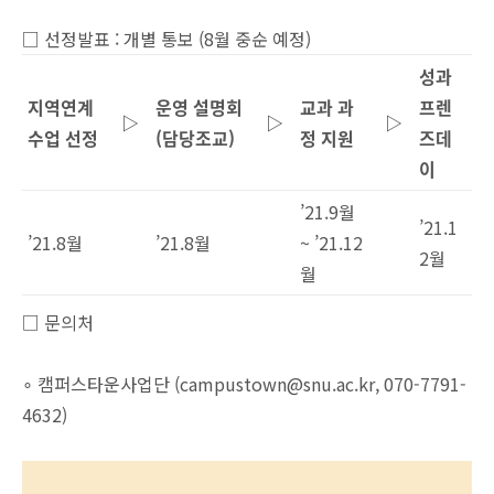
□ 선정발표 : 개별 통보 (8월 중순 예정)
성과
지역연계
운영 설명회
교과 과
프렌
▷
▷
▷
수업 선정
(
담당조교
)
정 지원
즈데
이
’21.9월
’21.1
’21.8월
’21.8월
~ ’21.12
2월
월
□ 문의처
∘ 캠퍼스타운사업단 (campustown@snu.ac.kr, 070-7791-
4632)