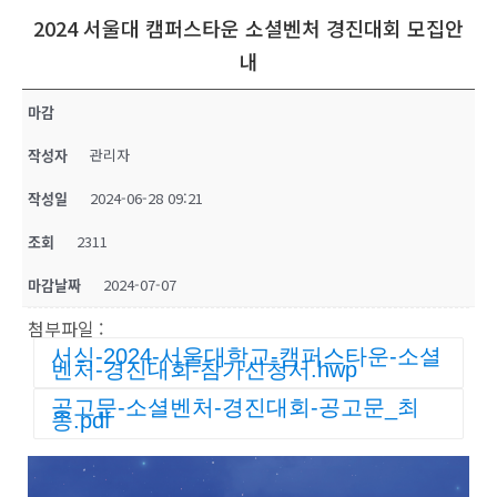
2024 서울대 캠퍼스타운 소셜벤처 경진대회 모집안
내
마감
작성자
관리자
작성일
2024-06-28 09:21
조회
2311
마감날짜
2024-07-07
첨부파일 :
서식-2024-서울대학교-캠퍼스타운-소셜
벤처-경진대회-참가신청서.hwp
공고문-소셜벤처-경진대회-공고문_최
종.pdf