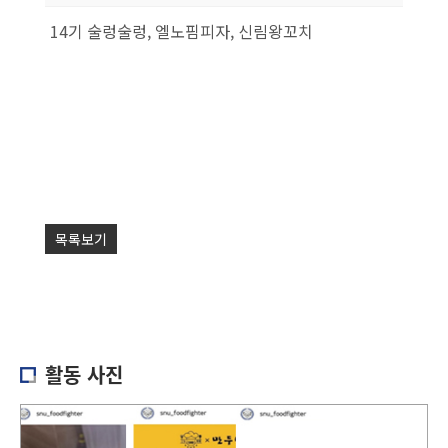
14기 술렁술렁, 엘노핌피자, 신림왕꼬치
목록보기
활동 사진