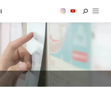
티
Search: