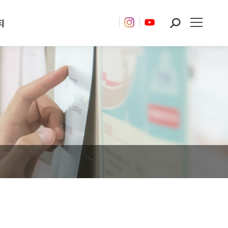
티
Search: