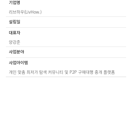
기업명
리브하우(LivHow.)
설립일
대표자
양강준
사업분야
사업아이템
개인 맞춤 최저가 탐색 커뮤니티 및 P2P 구매대행 중개 플랫폼
Po
by
KB