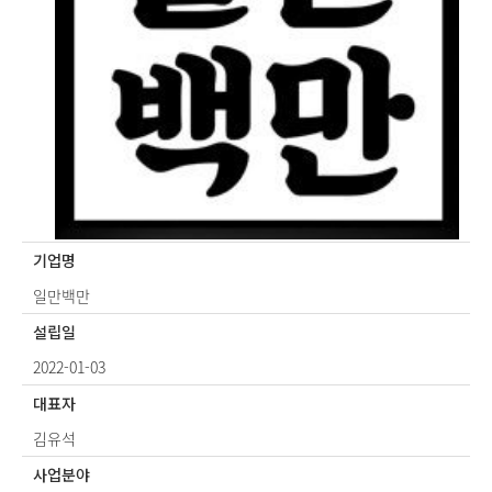
기업명
일만백만
설립일
2022-01-03
대표자
김유석
사업분야