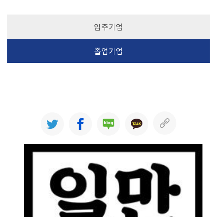
입주기업
졸업기업