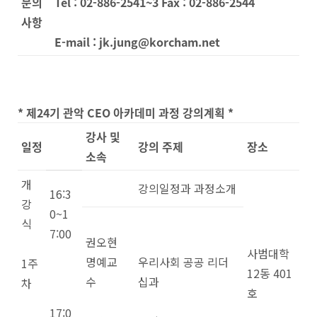
문의
Tel : 02-886-2541
~
3 Fax : 02-886-2544
사항
E-mail : jk.jung@korcham.net
*
제
24
기 관악
CEO
아카데미 과정
강의계획
*
강사 및
일정
강의 주제
장소
소속
개
강의일정과 과정소개
16:3
강
0~1
식
7:00
권오현
사범대학
명예교
우리사회 공공 리더
1주
12동 401
수
십과
차
호
17:0