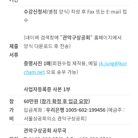
수강신청서
(별첨 양식) 작성 후 Fax 또는 E-mail 접
수
(네이버 검색창에 "
관악구상공회
" 홈페이지에서
제출
양식 다운로드 후 전송)
서류
증명사진
1
매
(회원수첩 제작용, 메일
jk.jung@kor
cham.net
으로 송부 가능)
사업자등록증 사본
1
부
참
60
만원
(
참가 확정 후 입금 요망
)
가
입금계좌 :
우리은행
1005-602-199456
(예금주 :
비
서울상공회의소 관악구상공회)
관악구상공회 사무국