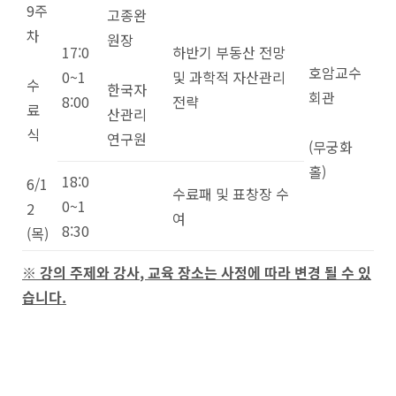
9주
고종완
차
원장
17:0
하반기 부동산 전망
호암교수
0~1
및 과학적 자산관리
수
한국자
회관
8:00
전략
료
산관리
식
연구원
(무궁화
홀)
18:0
6/1
수료패 및 표창장 수
0~1
2
여
8:30
(목)
※
강의 주제와 강사
,
교육 장소는 사정에 따라 변경 될 수 있
습니다
.