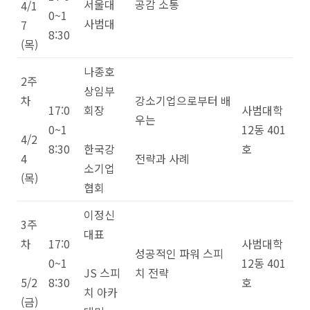
서울대
공감 소통
4/1
0~1
사범대
7
8:30
(목)
나종호
2주
상임부
차
강소기업으로부터 배
17:0
회장
사범대학
우는
0~1
12동 401
4/2
8:30
한국강
호
4
전략과 사례
소기업
(목)
협회
이정신
3주
대표
차
17:0
사범대학
성공적인 파워 스피
0~1
12동 401
JS 스피
치 전략
5/2
8:30
호
치 아카
(금)