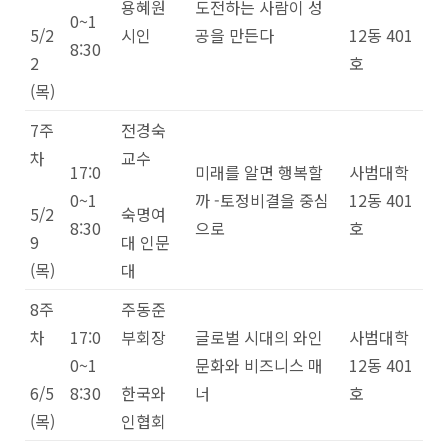
용혜원
도전하는 사람이 성
0~1
5/2
시인
공을 만든다
12동 401
8:30
2
호
(목)
7주
전경숙
차
교수
17:0
미래를 알면 행복할
사범대학
0~1
까 -토정비결을 중심
12동 401
5/2
숙명여
8:30
으로
호
9
대 인문
(목)
대
8주
주동준
차
17:0
부회장
글로벌 시대의 와인
사범대학
0~1
문화와 비즈니스 매
12동 401
6/5
8:30
한국와
너
호
(목)
인협회