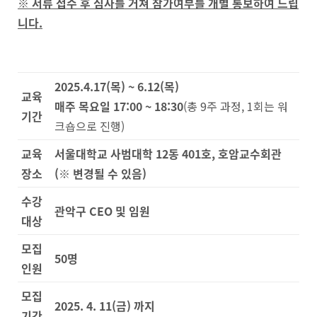
※
서류 접수 후 심사를 거쳐 참가여부를 개별 통보하여 드립
니다
.
2025.4.17(
목
) ~ 6.12(
목
)
교육
매주 목요일
17:00 ~ 18:30
(총 9주 과정, 1회는 워
기간
크숍으로 진행)
교육
서울대학교 사범대학
12
동
401
호
,
호암교수회관
장소
(
※
변경될 수 있음
)
수강
관악구
CEO
및 임원
대상
모집
50
명
인원
모집
2025. 4. 11(
금
)
까지
기간