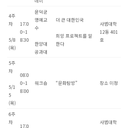
데미
윤덕균
4주
명예교
더 큰 대한민국
차
17:0
사범대학
수
0~1
12동 401
희망 프로젝트를 말
5/8
8:30
호
한양대
한다
(목)
공과대
5주
차
08:0
0~1
워크숍
“문화탐방”
장소 미정
5/1
8:00
5
(목)
6주
차
사범대학
17:0