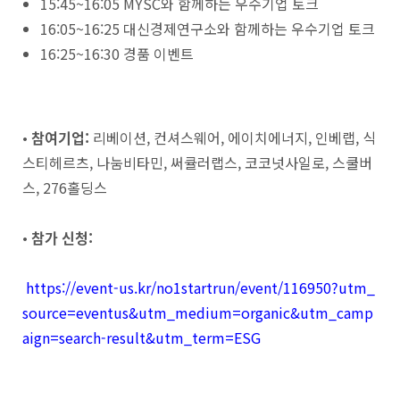
15:45~16:05 MYSC와 함께하는 우수기업 토크
16:05~16:25 대신경제연구소와 함께하는 우수기업 토크
16:25~16:30 경품 이벤트
•
참여기업
:
리베이션
,
컨셔스웨어
,
에이치에너지
,
인베랩
,
식
스티헤르츠
,
나눔비타민
,
써큘러랩스
,
코코넛사일로
,
스쿨버
스
, 276
홀딩스
•
참가 신청
:
https://event-us.kr/no1startrun/event/116950?utm_
source=eventus&utm_medium=organic&utm_camp
aign=search-result&utm_term=ESG