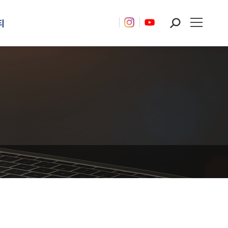
티
Search: