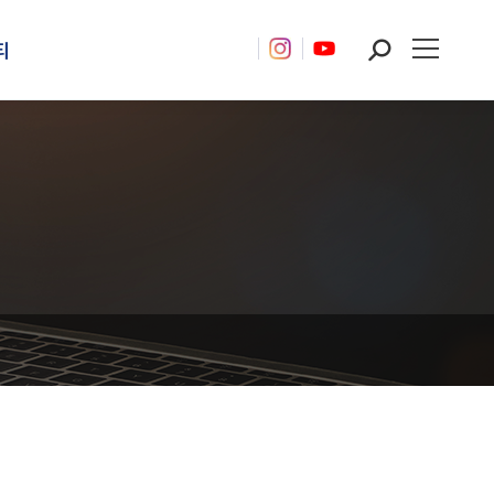
티
Search: