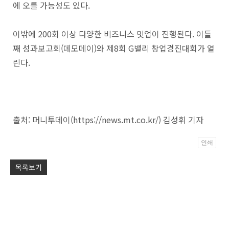
에 오를 가능성도 있다.
이밖에 200회 이상 다양한 비즈니스 밋업이 진행된다. 이틀
째 성과보고회(데모데이)와 제8회 G밸리 창업경진대회가 열
린다.
출처: 머니투데이(https://news.mt.co.kr/) 김성휘 기자
인쇄
Po
목록보기
by
KB