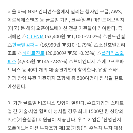
서울 마곡 NSP 컨퍼런스홀에서 열리는 행사엔 구글, AWS,
메르세데스벤츠 등 글로벌 기업, 크루(일본) 마인드더브리지
(미국) 등 해외 오픈이노베이션 전문 기관들이 참여한다. 국
내에선 △
CJ ENM
(53,400원 ▼1,100 -2.02%)
△반도건설
△
한국앤컴퍼니
(16,990원 ▼310 -1.79%)
△조선호텔앤리
조트 △
하이트진로
(20,000원 ▼50 -0.25%)
△
폴라리스오
피스
(4,935원 ▼145 -2.85%)
△브이엔티지 △에코프로파
트너스 등 40여 개의 대·중견기업이 참여한다. 유망 스타트
업과 창업 유관 기관까지 포함해 총 500여명이 참석할 걸로
예상된다.
이 기간 글로벌 비즈니스 밋업이 열린다. 수요기업과 스타트
업 간 기술·사업 협력이 성사될 경우 최대 1500만 원 상당의
PoC(기술실증) 지원금이 제공된다. 우수 기업은 '산업단지
오픈이노베이션 투자조합 제1호(가칭)'의 주목적 투자 대상