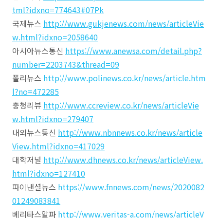
tml?idxno=774643#07Pk
국제뉴스
http://www.gukjenews.com/news/articleVie
w.html?idxno=2058640
아시아뉴스통신
https://www.anewsa.com/detail.php?
number=2203743&thread=09
폴리뉴스
http://www.polinews.co.kr/news/article.htm
l?no=472285
충청리뷰
http://www.ccreview.co.kr/news/articleVie
w.html?idxno=279407
내외뉴스통신
http://www.nbnnews.co.kr/news/article
View.html?idxno=417029
대학저널
http://www.dhnews.co.kr/news/articleView.
html?idxno=127410
파이낸셜뉴스
https://www.fnnews.com/news/2020082
01249083841
베리타스알파
http://www.veritas-a.com/news/articleV