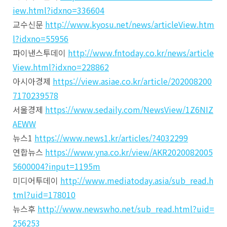
iew.html?idxno=336604
교수신문
http://www.kyosu.net/news/articleView.htm
l?idxno=55956
파이낸스투데이
http://www.fntoday.co.kr/news/article
View.html?idxno=228862
아시아경제
https://view.asiae.co.kr/article/202008200
7170239578
서울경제
https://www.sedaily.com/NewsView/1Z6NIZ
AEWW
뉴스1
https://www.news1.kr/articles/?4032299
연합뉴스
https://www.yna.co.kr/view/AKR2020082005
5600004?input=1195m
미디어투데이
http://www.mediatoday.asia/sub_read.h
tml?uid=178010
뉴스후
http://www.newswho.net/sub_read.html?uid=
256253