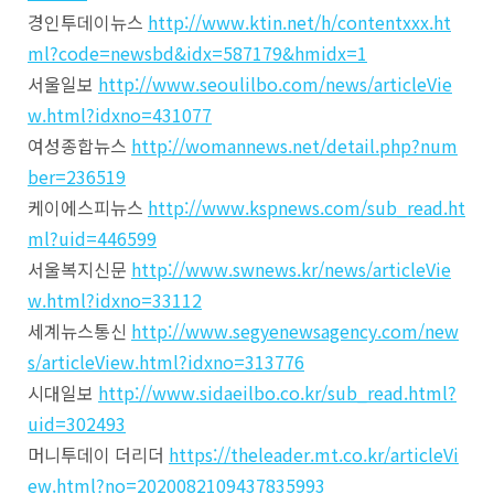
경인투데이뉴스
http://www.ktin.net/h/contentxxx.ht
ml?code=newsbd&idx=587179&hmidx=1
서울일보
http://www.seoulilbo.com/news/articleVie
w.html?idxno=431077
여성종합뉴스
http://womannews.net/detail.php?num
ber=236519
케이에스피뉴스
http://www.kspnews.com/sub_read.ht
ml?uid=446599
서울복지신문
http://www.swnews.kr/news/articleVie
w.html?idxno=33112
세계뉴스통신
http://www.segyenewsagency.com/new
s/articleView.html?idxno=313776
시대일보
http://www.sidaeilbo.co.kr/sub_read.html?
uid=302493
머니투데이 더리더
https://theleader.mt.co.kr/articleVi
ew.html?no=2020082109437835993