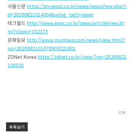
서울신문
https://go.seoul.co.kr/news/newsView.php?i
d=20200821014004&wlog_tag3=naver
테크월드
http://www.epnc.co.kr/news/articleView.ht
ml?idxno=102373
문화일보
http://www.munhwa.com/news/view.html?
no=2020082101070903021001
ZDNet Korea
https://zdnet.co.kr/view/?no=20200821
100530
인쇄
Po
목록보기
by