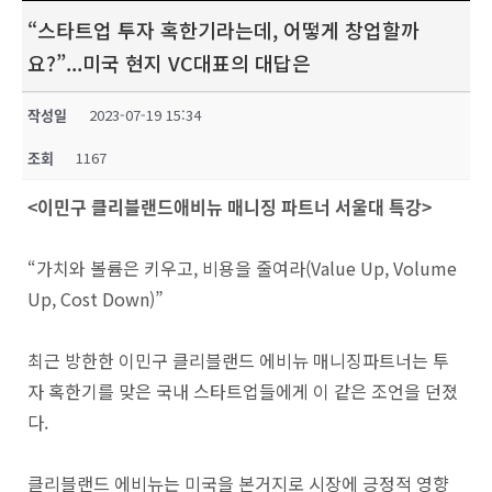
“스타트업 투자 혹한기라는데, 어떻게 창업할까
요?”...미국 현지 VC대표의 대답은
작성일
2023-07-19 15:34
조회
1167
<이민구 클리블랜드애비뉴 매니징 파트너 서울대 특강>
“가치와 볼륨은 키우고, 비용을 줄여라(Value Up, Volume
Up, Cost Down)”
최근 방한한 이민구 클리블랜드 에비뉴 매니징파트너는 투
자 혹한기를 맞은 국내 스타트업들에게 이 같은 조언을 던졌
다.
클리블랜드 에비뉴는 미국을 본거지로 시장에 긍정적 영향